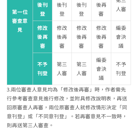
第三
後刊
後刊
後刊
後再
人審
第一位
登
登
登
審
審查意
修改
修改
修改
修改
編委
見
後再
後再
後再
後再
會決
審
審
審
審
議
編委
不予
第三
第三
不予
會決
刊登
人審
人審
刊登
議
3.兩位審查人意見均為「修改後再審」時，作者需先
行參考審查意見進行修改，並附具修改說明表，再送
回原審查人再審，兩位原審查人就修改情形決定「同
意刊登」或「不同意刊登」。若再審意見不一致時，
則再送第三人審查。