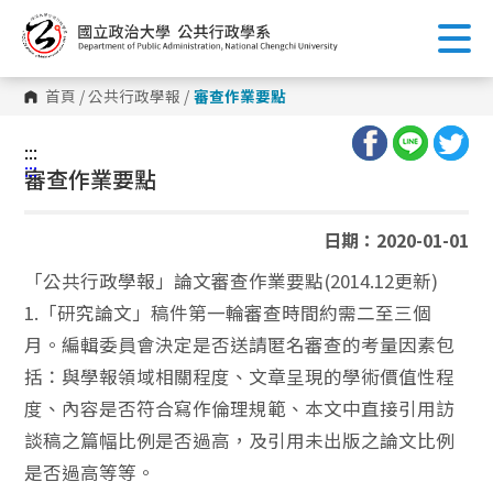
跳
到
主
要
內
首頁
/
公共行政學報
/
審查作業要點
容
區
塊
:::
:::
審查作業要點
日期：2020-01-01
「公共行政學報」論文審查作業要點(2014.12更新)
1.「研究論文」稿件第一輪審查時間約需二至三個
月。編輯委員會決定是否送請匿名審查的考量因素包
括：與學報領域相關程度、文章呈現的學術價值性程
度、內容是否符合寫作倫理規範、本文中直接引用訪
談稿之篇幅比例是否過高，及引用未出版之論文比例
是否過高等等。