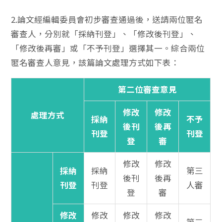
2.論文經編輯委員會初步審查通過後，送請兩位匿名
審查人，分別就「採納刊登」、「修改後刊登」、
「修改後再審」或「不予刊登」選擇其一。綜合兩位
匿名審查人意見，該篇論文處理方式如下表：
第二位審查意見
修改
修改
處理方式
採納
不予
後刊
後再
刊登
刊登
登
審
修改
修改
採納
採納
第三
後刊
後再
刊登
刊登
人審
登
審
修改
修改
修改
修改