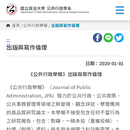
跳
到
主
要
內
首頁
/
公共行政學報
/
出版與寫作倫理
容
區
塊
:::
:::
出版與寫作倫理
日期：2020-01-01
《公共行政學報》出版與寫作倫理
《公共行政學報》（Journal of Public
Administration, JPA）致力於公共行政、公共政策、
公共事務管理等領域之新發現、觀念評述、學理應用
的高品質研究論文。本學報不接受包含任何不當行為
之研究報告，包含：剽竊、一稿多投（重複投稿）、
杜撰（假造）資料、掛名與未揭露之利益衝突等。本