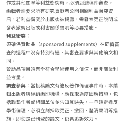
作或其他關聯等利益衝突時，必須迴避稿件審查。
編輯者需要求所有研究貢獻者公開相關利益衝突資
訊。若利益衝突於出版後被揭露，需發表更正說明或
發表撤銷出版或利害關係聲明等必要措施。
利益衝突：
須確保贊助品（sponsored supplements）在同儕審
查的過程中沒有特別待遇，其審查要求與其他論文相
同。
贊助品項目須完全符合學術使用之價值，而非商業利
益考量。
調查參與
：當投稿論文有違反著作倫理事件時，本編
輯出版者與經銷編印機構，應採取適度因應措施，包
括聯繫作者或相關單位並告知其缺失。一旦確定違反
學術倫理，必須立刻採取更正、撤回、釐清聲明等措
施。即使是已刊登的論文，仍具追訴效力。