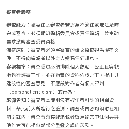
審查者義務
審查能力：
被委任之審查者若認為不適任或無法及時
完成審查，必須通知編輯委員會或責任編輯，並主動
要求撤銷審查委員資格。
保密原則
：審查者必須將審查的論文原稿視為機密文
件，不得向編輯者以外之人透漏任何訊息。
客觀標準
：審查委員必須排除個人觀點，公正且客觀
地執行評審工作，並在適當的資料佐證之下，提出具
建設性的審查意見，不應該對作者有個人評判
（personal criticism）的行為。
來源告知：
審查者需識別沒有被作者引註的相關資
料，舉凡前人所進行之監測、調查或內容均須附在相
關引註內。審查者有提醒編輯者留意論文中任何與其
他作者可能相似或部分重疊之處的義務。