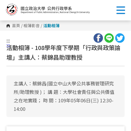
跳
到
主
要
內
首頁
/
相簿影音
/
活動相簿
容
區
塊
:::
:::
活動相簿 - 108學年度下學期「行政與政策論
壇」主講人：蔡錦昌助理教授
主講人：蔡錦昌(國立中山大學公共事務管理研究
所/助理教授 )； 講 題：大學社會責任與公共價值
之在地實踐； 時 間：109年05年06日(三) 12:30-
14:00