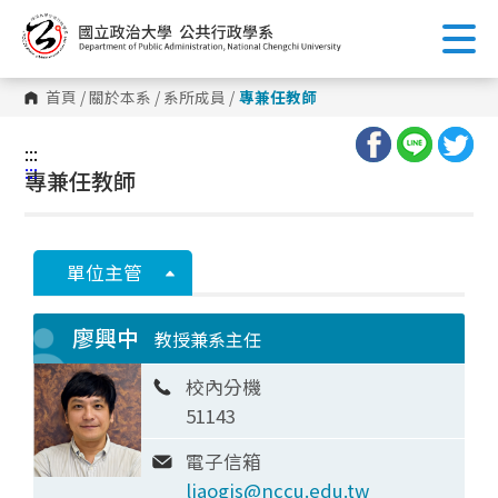
跳
到
主
要
內
首頁
/
關於本系
/
系所成員
/
專兼任教師
容
區
塊
:::
:::
專兼任教師
單位主管
廖興中
教授兼系主任
校內分機
51143
電子信箱
liaogis@nccu.edu.tw