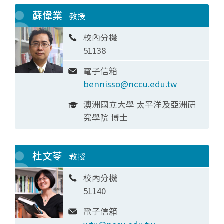
蘇偉業
教授
校內分機
51138
電子信箱
bennisso@nccu.edu.tw
澳洲國立大學 太平洋及亞洲研
究學院 博士
杜文苓
教授
校內分機
51140
電子信箱