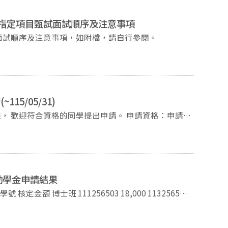
段指定項目甄試面試順序及注意事項
115學年度申請入學招生考試第二階段指定項目甄試 面試順序及注意事項，如附檔，請自行參閱。
5/05/31)
符合資格的同學提出申請。 申請資格：申請
外大學或研究機構正式入學許可至完成註冊後ㄧ年內，
助學金申請結果
供正式文件之掃描檔， 所有文件則請依序標註檔案名稱後，email至vicky917@nccu.edu.tw辦理申請。
碩士班 114256011 15,000 學士班 110206002 30,000 113206027 15,000 112206013 10,000