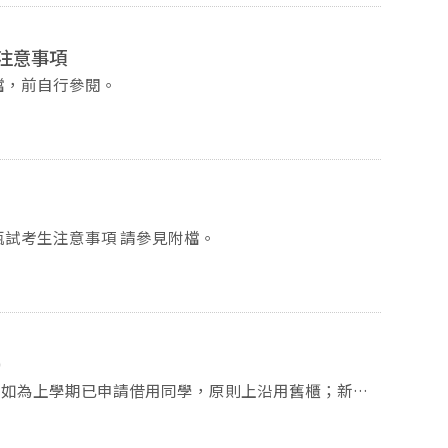
注意事項
班招生考試面試名單及注意事項 如附檔，前自行參閱。
115學年度大學申請入學招生 本系第二階段指定項目甄試考生注意事項 請參見附檔。
)
： 114256501、