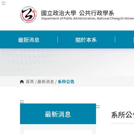
:::
跳
到
主
要
內
容
區
塊
最新消息
關於本系
首頁
/
最新消息
/
系所公告
:::
:::
最新消息
系所公