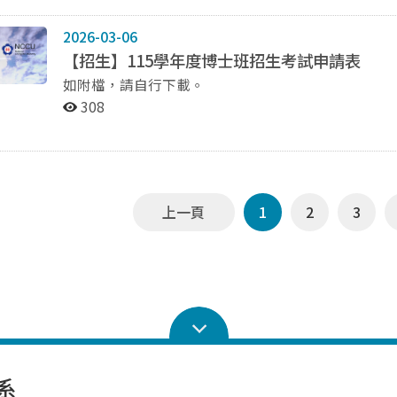
113256005、113256006、 113256009、11325601
113256025、 113256028、114256001、11425601
2026-03-06
112256018、113256014、114256014 大學部： 110206002、111206007、112206002、112206007、
【招生】115學年度博士班招生考試申請表
112206013、112206014、 112206015、11220602
如附檔，請自行下載。
113206021、 114206029、114206034 3/12更新：112206018、112206030、112206042、
112206048、112206052、 114206008、114206038、114206
308
學期未獲申請(或未申請)之同學，請於3月12日(四)
處理，保管人不得異議。 三、置物櫃補申請 目前尚空置的置物櫃，請尚未申請或忘了申請的同學，於3月
上一頁
1
2
3