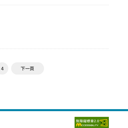
1、113256017、113256023、113256024、
0、114256016、114256020 3/12更新：112256013、
6、112206032、112206038、112206044、
041、114206043 二、置物櫃清理 務請本
中午12時前將置物櫃清空， 逾期未清理者，系辦得代為
12日(四)中午12時前， 於>>線上表單<< 填寫相關資料完成申請。
4
下一頁