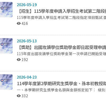
2026-05-19
【招生】115學年度申請入學招生考試第二階
416
2026-05-13
【獎助】出國攻讀學位獎助學金即日起受理申請(~11
115年度出國攻讀學位獎助學金第一次申請已開始受理， 歡迎
人須為本系所畢業生（含應屆畢業生）。 自獲取國
192
備齊相關資料，向本系提出申請。 申請日期：自即日起至115年5月31日（日）止，逾時不候。 申請人須備
齊下列文件： （一）申請表（如附檔，請自行下載）。 （二）自傳。 （三）成績單。 （四）畢業證書（應
屆畢業生則為學生證）。 （五）讀書計畫。 （六）語言鑑定機構出具之外國語文能力證明或留學國家之學
2026-04-23
位證明。 （七）國外大學或研究機構正式入學許可證明文件。 以上（三）、（四）、（六）、（七）請提
114學年度第2學期研究生獎學金、孫本初教授
一、本學期研究生獎學金名額與金額核定如下： 級別 學號 核定金額 博士班 111256503 18,000 113256503
10,000 112256502 8,000 碩士班 113256006、113256028 9,000 113256008、113256010、113256024
332
114256002 6,500 114256011 8,025 二、本學期孫本初教授學金名額與金額核定如下： 級別 學號 核定金額