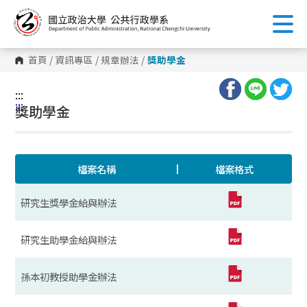
跳
到
主
要
內
首頁
/
資訊專區
/
規章辦法
/
獎助學金
容
區
塊
:::
:::
獎助學金
檔案名稱
檔案格式
研究生獎學金給與辦法
研究生助學金給與辦法
孫本初教授助學金辦法