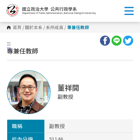
跳
到
主
要
內
首頁
/
關於本系
/
系所成員
/
專兼任教師
容
區
塊
:::
:::
專兼任教師
董祥開
副教授
職稱
副教授
校內分機
51146