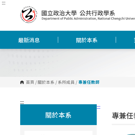
:::
跳
到
主
要
內
容
區
塊
最新消息
關於本系
首頁
/
關於本系
/
系所成員
/
專兼任教師
:::
:::
關於本系
專兼任