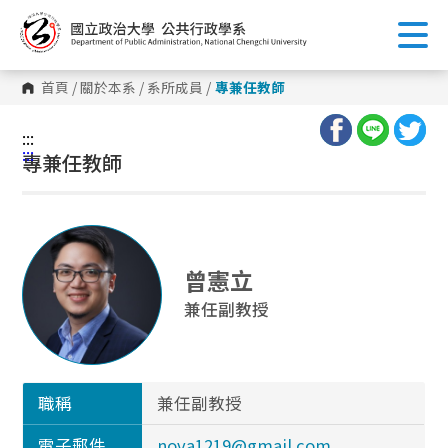
跳
到
主
要
內
首頁
/
關於本系
/
系所成員
/
專兼任教師
容
區
塊
:::
:::
專兼任教師
曾憲立
兼任副教授
職稱
兼任副教授
電子郵件
nova1219@gmail.com