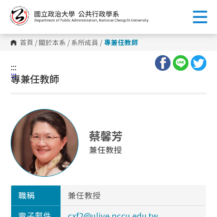
跳
到
主
要
內
首頁
/
關於本系
/
系所成員
/
專兼任教師
容
區
塊
:::
:::
專兼任教師
蔡馨芳
兼任教授
職稱
兼任教授
電子郵件
cxf2@ulive.pccu.edu.tw