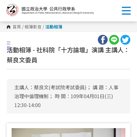
跳
到
主
要
內
首頁
/
相簿影音
/
活動相簿
容
區
塊
:::
:::
活動相簿 - 社科院「十方論壇」演講 主講人：
蔡良文委員
主講人：蔡良文(考試院考試委員)； 講 題：人事
治理中倫理機制； 時 間：109年04月01日(三)
12:30-14:00