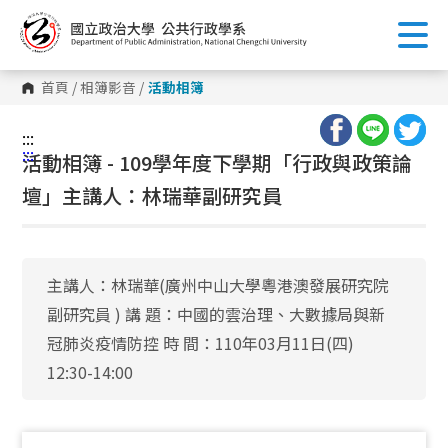
跳
到
主
要
內
首頁
/
相簿影音
/
活動相簿
容
區
塊
:::
:::
活動相簿 - 109學年度下學期「行政與政策論
壇」主講人：林瑞華副研究員
主講人：林瑞華(廣州中山大學粵港澳發展研究院
副研究員 ) 講 題：中國的雲治理、大數據局與新
冠肺炎疫情防控 時 間：110年03月11日(四)
12:30-14:00