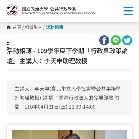
跳
到
主
要
內
首頁
/
相簿影音
/
活動相簿
容
區
塊
:::
:::
活動相簿 - 109學年度下學期「行政與政策論
壇」主講人：李天申助理教授
主講人：李天申(臺北市立大學社會暨公共事務學
系助理教授) 講 題：臺灣行政法人的發展經驗 時
間：110年04月21日(三) 12:30-14:00