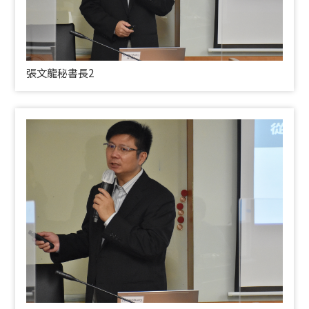
張文龍秘書長2