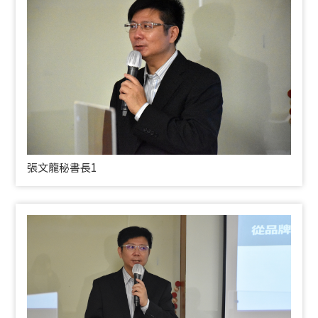
張文龍秘書長1