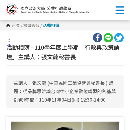
跳
到
主
要
內
首頁
/
相簿影音
/
活動相簿
容
區
塊
:::
:::
活動相簿 - 110學年度上學期「行政與政策論
壇」主講人：張文龍秘書長
主講人：張文龍 (中華民國工業協進會秘書長 ) 講
題：從品牌思維論台灣中小企業數位轉型的利基與
挑戰 時 間：110年11年04日(四) 12:30-14:00