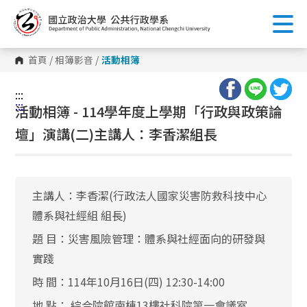
跳
到
主
要
內
首頁
/
相簿影音
/
活動相簿
容
區
塊
:::
:::
活動相簿 - 114學年度上學期「行政與政策論
壇」演講(二)主講人：李香潔組長
主講人：李香潔(行政法人國家災害防救科技中心
體系與社經組 組長)
題 目：災害風險管理：體系與社經面向的研發與
實踐
時 間：114年10月16日(四) 12:30-14:00
地 點： 綜合院館南棟13樓社科院第一會議室