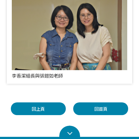
李香潔組長與張鎧如老師
回上頁
回首頁