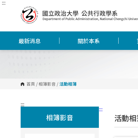
:::
跳
到
主
要
內
容
區
塊
最新消息
關於本系
首頁
/
相簿影音
/
活動相簿
:::
:::
相簿影音
活動相簿