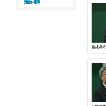
活動相簿
全鍾燮教