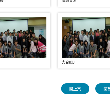
授4
演講實況
大合照3
回上頁
回