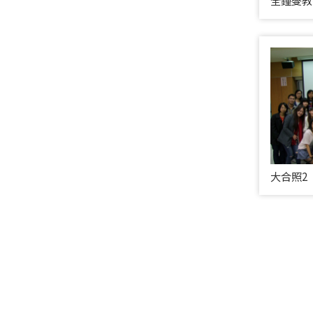
全鍾燮教
大合照2