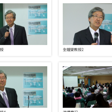
授
全鍾燮教授2