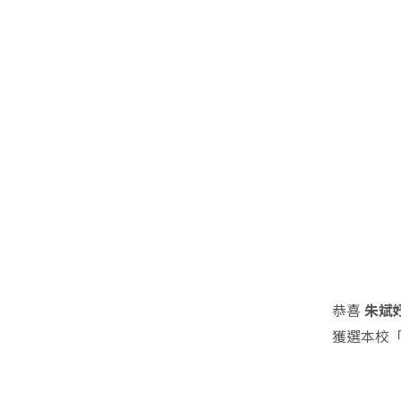
恭喜
朱斌
獲選
本校「