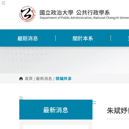
:::
跳
到
主
要
內
容
區
塊
最新消息
關於本系
首頁
/
最新消息
/
榮耀共享
:::
:::
最新消息
朱斌妤