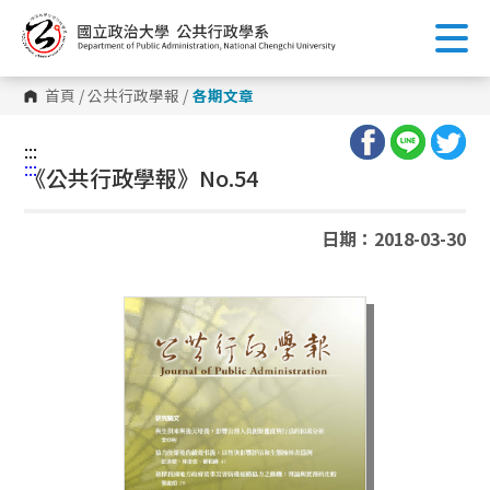
跳
到
主
要
內
首頁
/
公共行政學報
/
各期文章
容
區
塊
:::
:::
《公共行政學報》No.54
日期：2018-03-30