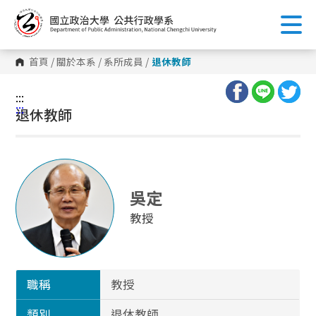
跳
到
主
要
內
首頁
/
關於本系
/
系所成員
/
退休教師
容
區
塊
:::
:::
退休教師
吳定
教授
職稱
教授
類別
退休教師