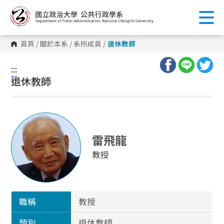
跳
到
主
要
內
首頁
/
關於本系
/
系所成員
/
退休教師
容
區
塊
:::
:::
退休教師
雷飛龍
教授
職稱
教授
類別
退休教師