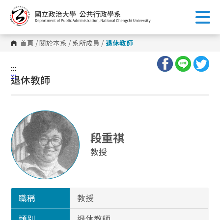
跳
到
主
要
內
首頁
/
關於本系
/
系所成員
/
退休教師
容
區
塊
:::
:::
退休教師
段重祺
教授
職稱
教授
類別
退休教師