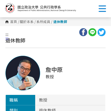
跳
到
主
要
內
首頁
/
關於本系
/
系所成員
/
退休教師
容
區
塊
:::
:::
退休教師
詹中原
教授
職稱
教授
類別
退休教師