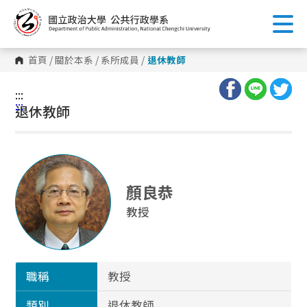
跳
到
主
要
內
首頁
/
關於本系
/
系所成員
/
退休教師
容
區
塊
:::
:::
退休教師
顏良恭
教授
職稱
教授
類別
退休教師