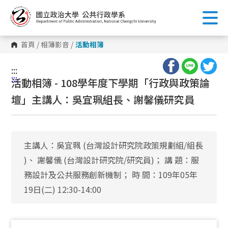
跳
到
主
要
內
首頁
/
相簿影音
/
活動相簿
容
區
塊
:::
:::
活動相簿 - 108學年度下學期「行政與政策論
壇」主講人：吳宜珮組長、謝馨儀研究員
主講人：吳宜珮 (台灣設計研究院政策規劃組/組長
)、 謝馨儀 (台灣設計研究院/研究員)； 講 題：服
務設計及公共服務創新機制； 時 間：109年05年
19日(二) 12:30-14:00