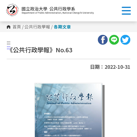
跳
到
主
要
內
首頁
/
公共行政學報
/
各期文章
容
區
塊
:::
:::
《公共行政學報》No.63
日期：2022-10-31